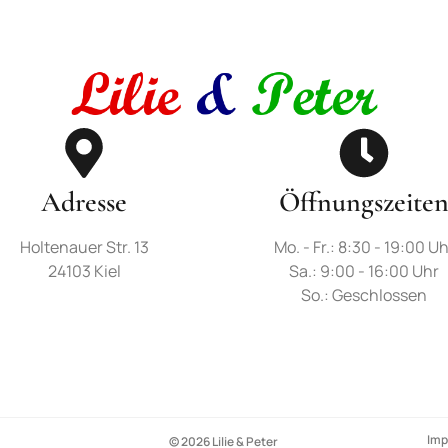
Adresse
Öffnungszeite
Holtenauer Str. 13
Mo. - Fr.: 8:30 - 19:00 Uh
24103 Kiel
Sa.: 9:00 - 16:00 Uhr
So.: Geschlossen
Im
© 2026 Lilie & Peter