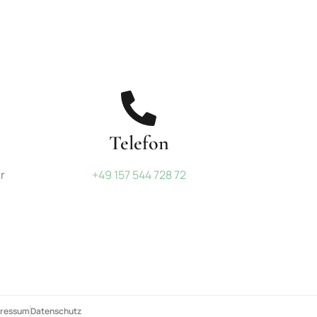
n
Telefon
r
+49 157 544 728 72
pressum
Datenschutz