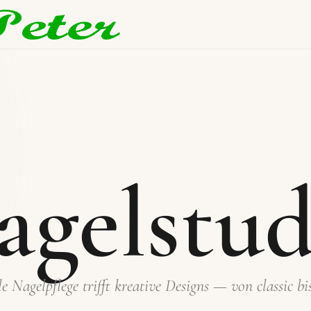
agelstud
le Nagelpflege trifft kreative Designs — von classic b